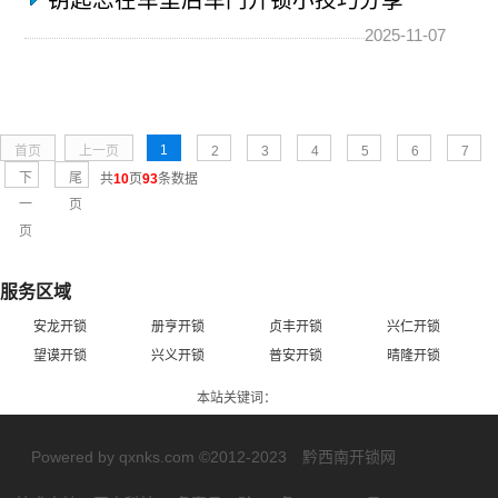
2025-11-07
1
首页
上一页
2
3
4
5
6
7
下
尾
共
10
页
93
条数据
一
页
页
服务区域
安龙开锁
册亨开锁
贞丰开锁
兴仁开锁
望谟开锁
兴义开锁
普安开锁
晴隆开锁
本站关键词：
Powered by
qxnks.com ©2012-2023 黔西南开锁网